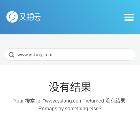
搜
索
For
没有结果
Your 搜索 for "www.yslang.com" returned 没有结果.
Perhaps try something else?