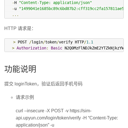
-
H 
"Content-Type: application/json"
-
u 
"1499041e1685bc89c6bd87b2:cff319cc2fa157811ae54
...
HTTP 请求是：
>
 POST 
/
login
/
token
/
verify HTTP
/
1.1
>
Authorization
:
Basic
 N2Q0MzFlNDJkZmE2YTZkNjkzYWM
功能说明
提交 loginToken，验证后返回手机号码
请求示例
curl –insecure -X POST -v https://sim-
api.upyun.com/login/token/verify -H “Content-Type:
application/json” -u