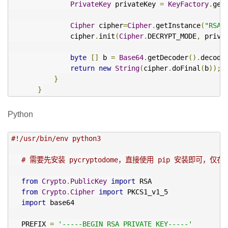
PrivateKey
 privateKey 
=
KeyFactory
.
get
Cipher
 cipher
=
Cipher
.
getInstance
(
"RSA"
               cipher
.
init
(
Cipher
.
DECRYPT_MODE
,
 priva
byte
[]
 b 
=
Base64
.
getDecoder
().
decode
return
new
String
(
cipher
.
doFinal
(
b
));
}
}
Python
#!/usr/bin/env python3
# 需要先安装 pycryptodome，直接使用 pip 安装即可，仅在
from
Crypto
.
PublicKey
import
 RSA

from
Crypto
.
Cipher
import
 PKCS1_v1_5

import
 base64

   PREFIX 
=
'-----BEGIN RSA PRIVATE KEY-----'