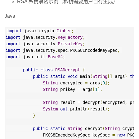
RSA 私钥解密示例（私钥需要用户自行生成）
Java
import
 javax
.
crypto
.
Cipher
;
import
 java
.
security
.
KeyFactory
;
import
 java
.
security
.
PrivateKey
;
import
 java
.
security
.
spec
.
PKCS8EncodedKeySpec
;
import
 java
.
util
.
Base64
;
public
class
RSADecrypt
{
public
static
void
 main
(
String
[]
 args
)
thr
String
 encrypted 
=
 args
[
0
];
String
 prikey 
=
 args
[
1
];
String
 result 
=
 decrypt
(
encrypted
,
 pri
System
.
out
.
println
(
result
);
}
public
static
String
 decrypt
(
String
 crypto
               PKCS8EncodedKeySpec keySpec 
=
new
 PKCS