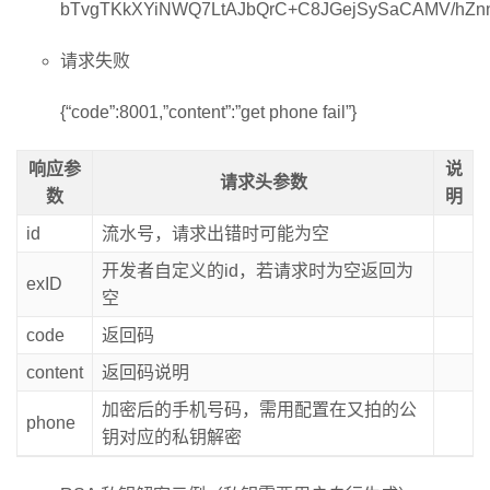
bTvgTKkXYiNWQ7LtAJbQrC+C8JGejSySaCAMV/hZnn
请求失败
{“code”:8001,”content”:”get phone fail”}
响应参
说
请求头参数
数
明
id
流水号，请求出错时可能为空
开发者自定义的id，若请求时为空返回为
exID
空
code
返回码
content
返回码说明
加密后的手机号码，需用配置在又拍的公
phone
钥对应的私钥解密