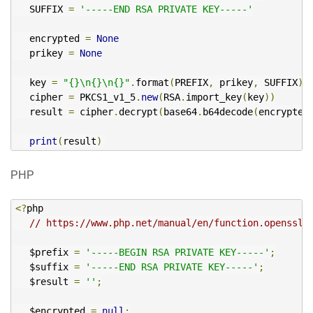
   SUFFIX 
=
'-----END RSA PRIVATE KEY-----'
   encrypted 
=
None
   prikey 
=
None
   key 
=
"{}\n{}\n{}"
.
format
(
PREFIX
,
 prikey
,
 SUFFIX
)
   cipher 
=
 PKCS1_v1_5
.
new
(
RSA
.
import_key
(
key
))
   result 
=
 cipher
.
decrypt
(
base64
.
b64decode
(
encrypted
print
(
result
)
PHP
<?
php

// https://www.php.net/manual/en/function.openssl-
   $prefix 
=
'-----BEGIN RSA PRIVATE KEY-----'
;
   $suffix 
=
'-----END RSA PRIVATE KEY-----'
;
   $result 
=
''
;
   $encrypted 
=
null
;