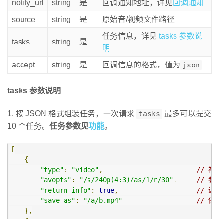
notify_url
string
是
回调通知地址，详见
回调通知
source
string
是
原始音/视频文件路径
任务信息，详见
tasks 参数说
tasks
string
是
明
accept
string
是
回调信息的格式，值为
json
tasks 参数说明
1. 按 JSON 格式组装任务，一次请求
tasks
最多可以提交
10 个任务。
任务参数见
功能
。
[
{
"type"
:
"video"
,
// 视
"avopts"
:
"/s/240p(4:3)/as/1/r/30"
,
// 参
"return_info"
:
true
,
// 
"save_as"
:
"/a/b.mp4"
// 保
},