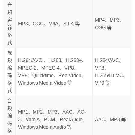
音
频
容
MP4、MP3、
MP3、OGG、M4A、SILK 等
器
OGG 等
格
式
视
频
H.264/AVC 、H.263、H.263+、
H.264/AVC、
编
MPEG-2、MPEG-4、VP8、
VP8、
码
VP9、Quicktime、RealVideo、
H.265/HEVC、
格
Windows Media Video 等
VP9 等
式
音
频
MP1、MP2、MP3、AAC、AC-
编
3、Vorbis、PCM、RealAudio、
AAC、MP3 等
码
Windows Media Audio 等
格