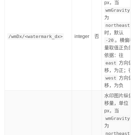
px，当
wmGravity
为
northeast
时，默认
/wmDx/<watermark_dx>
integer
否
-20
。横偏移
量取值正负的
依据：往
east
方向偏
移，为正；往
west
方向偏
移，为负
水印图片纵偏
移量，单位
px，当
wmGravity
为
northeast