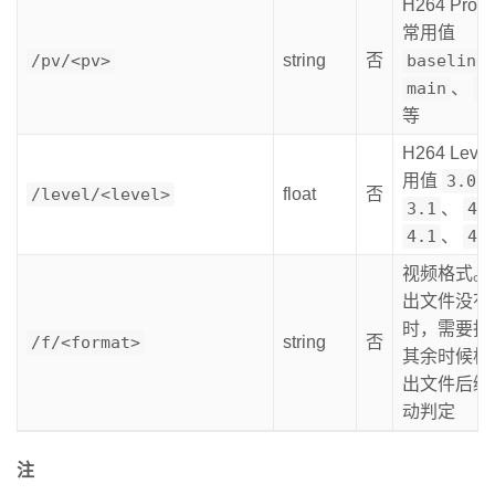
H264 Profi
常用值
/pv/<pv>
string
否
baseline
main
、
h
等
H264 Lev
用值
3.0
/level/<level>
float
否
3.1
、
4.
4.1
、
4.
视频格式。
出文件没有
时，需要指
/f/<format>
string
否
其余时候根
出文件后缀
动判定
注