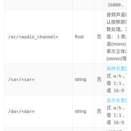
16000
、
音频声道数
认按照原始
数处理。常
/ac/<audio_channel>
float
否
值：
1
表示
道(mono)、
表示立体声
(stereo)等
采样长宽比
式
w:h
，
/sar/<sar>
string
否
值
1:1
、
或
16:9
显示长宽比
式
w:h
，
/dar/<dar>
string
否
值
1:1
、
或
16:9