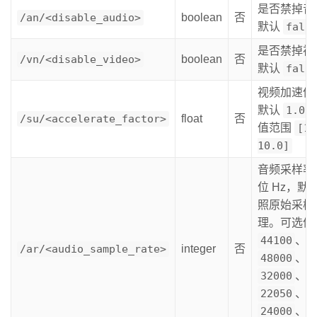
是否禁掉音
/an/<disable_audio>
boolean
否
默认
fals
是否禁掉视
/vn/<disable_video>
boolean
否
默认
fals
视频加速倍
默认
1.0
/su/<accelerate_factor>
float
否
值范围
[1
10.0]
音频采样率
位 Hz，默
照原始采样
理。可选值
44100
、
/ar/<audio_sample_rate>
integer
否
48000
、
32000
、
22050
、
24000
、