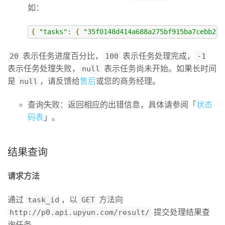
如：
{
"tasks"
:
{
"35f0148d414a688a275bf915ba7cebb2"
:
20
表示任务进度百分比，
100
表示任务处理完成，
-1
表示任务处理失败，
null
表示任务尚未开始。如果长时间
是
null
，请反馈给
售后
或您的商务经理。
查询失败：返回相应的出错信息，具体请参阅「
状态
码表
」。
结果查询
请求方法
通过
task_id
，以
GET
方法向
http://p0.api.upyun.com/result/
提交处理结果查
询任务。