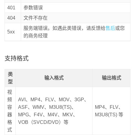
401
参数错误
404
文件不存在
服务端错误。如遇此类错误，请反馈给
售后
或您
5xx
的商务经理
支持格式
类
输入格式
输出格式
型
视
频
AVI、MP4、FLV、MOV、3GP、
容
ASF、WMV、M3U8(TS)、
MP4、FLV、
器
MPG、F4V、M4V、MKV、
M3U8(TS) 等
格
VOB（SVCD/DVD）等
式