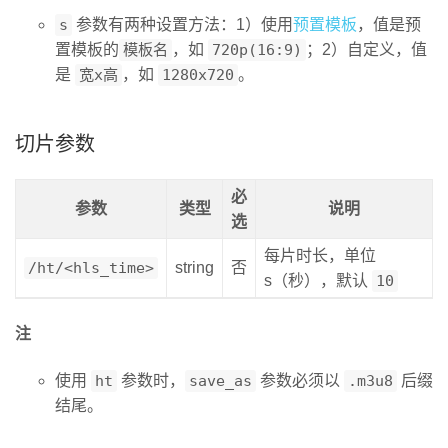
s
参数有两种设置方法：1）使用
预置模板
，值是预
置模板的
模板名
，如
720p(16:9)
；2）自定义，值
是
宽x高
，如
1280x720
。
切片参数
必
参数
类型
说明
选
每片时长，单位
/ht/<hls_time>
string
否
s（秒），默认
10
注
使用
ht
参数时，
save_as
参数必须以
.m3u8
后缀
结尾。