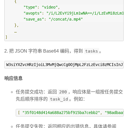
{
"type"
:
"video"
,
"avopts"
:
"/i/L2EvYi9jLm1wNA==/i/LzEvMi8zLm1w
"save_as"
:
"/concat/a.mp4"
},
…
]
2. 把 JSON 字符串 Base64 编码，得到
tasks
。
W3siYXZvcHRzIjoiL3MvMjQwcCg0OjMpL2FzLzEvci8zMCIsInJld
响应信息
任务提交成功：返回
200
，响应体是一组按任务提交
先后顺序排序的
task_id
。例如：
[
"35f0148d414a688a275bf915ba7cebb2"
,
"98adbaa52
任务提交失败：返回相应的出错信息，具体请参阅