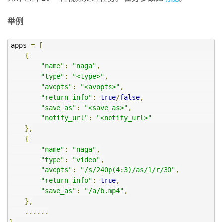
举例
apps 
=
[
{
/
"name"
:
"naga"
,
/
"type"
:
"<type>"
,
/
"avopts"
:
"<avopts>"
,
/
"return_info"
:
true
/
false
,
/
"save_as"
:
"<save_as>"
,
/
"notify_url"
:
"<notify_url>"
/
},
{
"name"
:
"naga"
,
"type"
:
"video"
,
"avopts"
:
"/s/240p(4:3)/as/1/r/30"
,
"return_info"
:
true
,
"save_as"
:
"/a/b.mp4"
,
},
......