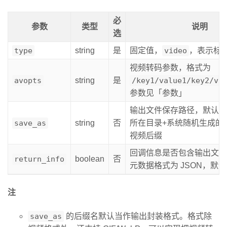
必
参数
类型
说明
选
type
string
是
固定值，
video
，表示标
视频转码参数，格式为
avopts
string
是
/key1/value1/key2/va
参数见「参数」
输出文件保存路径，默认使
save_as
string
否
所在目录+系统随机生成的
视频后缀
回调信息是否包含输出文件
return_info
boolean
否
元数据格式为 JSON，默
注
save_as
的后缀名默认当作输出封装格式。格式除