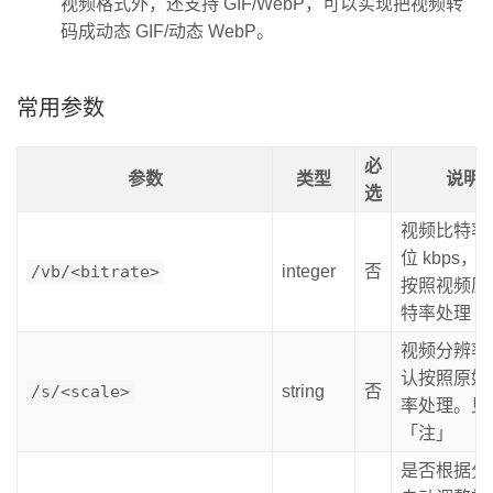
视频格式外，还支持 GIF/WebP，可以实现把视频转
码成动态 GIF/动态 WebP。
常用参数
必
参数
类型
说明
选
视频比特率
位 kbps，
/vb/<bitrate>
integer
否
按照视频原
特率处理
视频分辨率
认按照原始
/s/<scale>
string
否
率处理。见
「注」
是否根据分