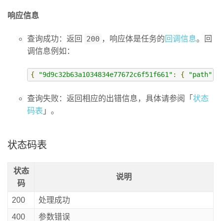
响应信息
查询成功：返回
200
，响应体是任务的
回调信息
。回
调信息例如：
{
"9d9c32b63a1034834e77672c6f51f661"
:
{
"path"
:
查询失败：返回相应的出错信息，具体请参阅「
状态
码表
」。
状态码表
状态
说明
码
200
处理成功
400
参数错误