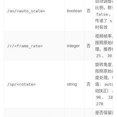
自动调整视
比例，默认
/as/<auto_scale>
boolean
否
false
。
传递了
s
时有效
视频帧率，
按照原始帧
/r/<frame_rate>
integer
否
理。推荐值
25
、
30
旋转角度，
按照原始视
度处理。可
/sp/<rotate>
string
否
值：
auto
动扶正）
、
90
、
180
270
是否保留视