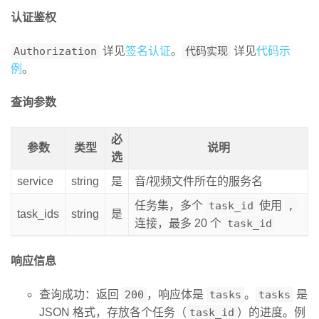
认证鉴权
Authorization
详见
签名认证
。
代码实现
详见
代码示
例
。
查询参数
必
参数
类型
说明
选
service
string
是
音/视频文件所在的服务名
任务集，多个
task_id
使用
,
task_ids
string
是
连接，最多 20 个
task_id
响应信息
查询成功：返回
200
，响应体是
tasks
。
tasks
是
JSON 格式，存放各个任务（
task_id
）的进度。例