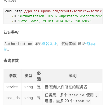
curl http
:
//p0.api.upyun.com/result?service=<service>
-
H 
"Authorization: UPYUN <Operator>:<Signature>"
 \
-
H 
"Date: <Wed, 29 Oct 2014 02:26:58 GMT>"
认证鉴权
Authorization
详见
签名认证
。
代码实现
详见
代码示
例
。
查询参数
必
参数
类型
说明
选
service
string
是
音/视频文件所在的服务名
任务集，多个
task_id
使用
,
task_ids
string
是
连接，最多 20 个
task_id