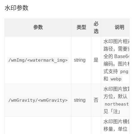
水印参数
必
参数
类型
说明
选
水印图片相对
路径，需要安
全的 Base64
/wmImg/<watermark_img>
string
是
编码。图片格
式支持
png
和
webp
水印图片放置
方位，默认
/wmGravity/<wmGravity>
string
否
northeast
见「注」
水印图片横偏
移量，单位